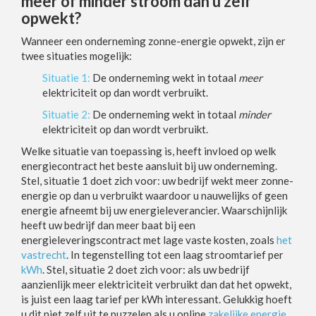
meer of minder stroom dan u zelf
opwekt?
Wanneer een onderneming zonne-energie opwekt, zijn er
twee situaties mogelijk:
Situatie 1:
De onderneming wekt in totaal
meer
elektriciteit op dan wordt verbruikt.
Situatie 2:
De onderneming wekt in totaal
minder
elektriciteit op dan wordt verbruikt.
Welke situatie van toepassing is, heeft invloed op welk
energiecontract het beste aansluit bij uw onderneming.
Stel, situatie 1 doet zich voor: uw bedrijf wekt meer zonne-
energie op dan u verbruikt waardoor u nauwelijks of geen
energie afneemt bij uw energieleverancier. Waarschijnlijk
heeft uw bedrijf dan meer baat bij een
energieleveringscontract met lage vaste kosten, zoals
het
vastrecht
. In tegenstelling tot een laag stroomtarief per
kWh
. Stel, situatie 2 doet zich voor: als uw bedrijf
aanzienlijk meer elektriciteit verbruikt dan dat het opwekt,
is juist een laag tarief per kWh interessant. Gelukkig hoeft
u dit niet zelf uit te puzzelen als u online
zakelijke energie