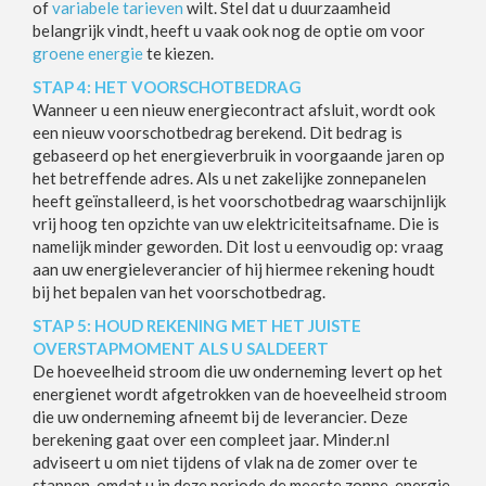
of
variabele tarieven
wilt. Stel dat u duurzaamheid
belangrijk vindt, heeft u vaak ook nog de optie om voor
groene energie
te kiezen.
STAP 4: HET VOORSCHOTBEDRAG
Wanneer u een nieuw energiecontract afsluit, wordt ook
een nieuw voorschotbedrag berekend. Dit bedrag is
gebaseerd op het energieverbruik in voorgaande jaren op
het betreffende adres. Als u net zakelijke zonnepanelen
heeft geïnstalleerd, is het voorschotbedrag waarschijnlijk
vrij hoog ten opzichte van uw elektriciteitsafname. Die is
namelijk minder geworden. Dit lost u eenvoudig op: vraag
aan uw energieleverancier of hij hiermee rekening houdt
bij het bepalen van het voorschotbedrag.
STAP 5: HOUD REKENING MET HET JUISTE
OVERSTAPMOMENT ALS U SALDEERT
De hoeveelheid stroom die uw onderneming levert op het
energienet wordt afgetrokken van de hoeveelheid stroom
die uw onderneming afneemt bij de leverancier. Deze
berekening gaat over een compleet jaar. Minder.nl
adviseert u om niet tijdens of vlak na de zomer over te
stappen, omdat u in deze periode de meeste zonne-energie