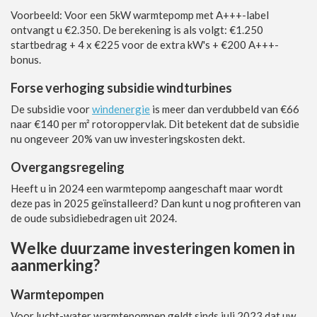
Voorbeeld: Voor een 5kW warmtepomp met A+++-label
ontvangt u €2.350. De berekening is als volgt: €1.250
startbedrag + 4 x €225 voor de extra kW's + €200 A+++-
bonus.
Forse verhoging subsidie windturbines
De subsidie voor
windenergie
is meer dan verdubbeld van €66
naar €140 per m² rotoroppervlak. Dit betekent dat de subsidie
nu ongeveer 20% van uw investeringskosten dekt.
Overgangsregeling
Heeft u in 2024 een warmtepomp aangeschaft maar wordt
deze pas in 2025 geïnstalleerd? Dan kunt u nog profiteren van
de oude subsidiebedragen uit 2024.
Welke duurzame investeringen komen in
aanmerking?
Warmtepompen
Voor lucht-water warmtepompen geldt sinds juli 2023 dat uw