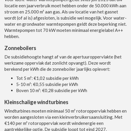
locatie een jaarverbruik moet hebben onder de 50.000 kWh aan
stroom en 25.000 m³ aan gas. Als uw locatie van het gasnet
wordt (of al is) afgesloten, is subsidie wel mogelijk. Voor water-
water en grondwater warmtepompen geldt deze beperking niet.
Warmtepompen tot 70 kW moeten minimaal energielabel A++
hebben.
Zonneboilers
De subsidiehoogte hangt af van de apertuuroppervlakte (het
werkzame oppervlak dat zonlicht opvangt). Deze wordt
berekend per kWh die de zonneboiler jaarlijks oplevert:
Tot 5 m²: €1,02 subsidie per kWh
5-10 m²: €0,55 subsidie per kWh
Boven 10 m²: €0,28 subsidie per kWh
Kleinschalige windturbines
Windturbines moeten minimaal 50 m² rotoroppervlak hebben en
worden aangesloten via een kleinverbruikersaansluiting. Met
€140 per m² rotoroppervlak wordt windenergie een
aantrekkelijke optie. De subsidie loopt tot eind 2027.