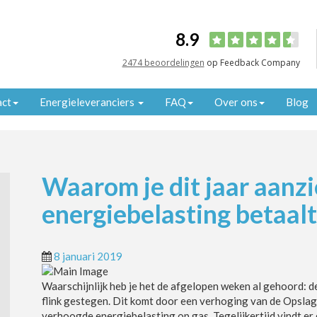
8.9
2474 beoordelingen
op Feedback Company
act
Energieleveranciers
FAQ
Over ons
Blog
Waarom je dit jaar aanzi
energiebelasting betaalt
8 januari 2019
Waarschijnlijk heb je het de afgelopen weken al gehoord: de
flink gestegen. Dit komt door een verhoging van de Opsla
verhoogde energiebelasting op gas. Tegelijkertijd vindt er