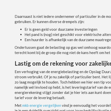
Daarnaast is niet iedere ondernemer of particulier in de m
gebruiken. Er kunnen diverse drempels zijn:
Er is geen geld voor duurzame investeringen
Het pand is (nog) niet geschikt voor elektrische alte
Een huurder is afhankelijk van de duurzame maatrege
Ondertussen gaat de belasting op gas wel omhoog waardoor
terecht komt bij de groep die nog niet de kans heeft om he
Lastig om de rekening voor zakelijk
Een verhoging van de energiebelasting en de Opslag Duurz
stroom verbruikt. Of je nu zakelijk of particulier bent. Het 
zo laag mogelijk te houden. Toch hebben we hier een tip vo
namelijk wél invloed op hebt, is het leveringstarief van de 
energierekening stijgt zonder dat je hier iets aan kunt doen
tarief voor de levering betaalt.
Met
mkb energie vergelijken
vind je eenvoudig het voordel
je in een duidelijk overzicht wat voor jouw bedrijfssituatie 