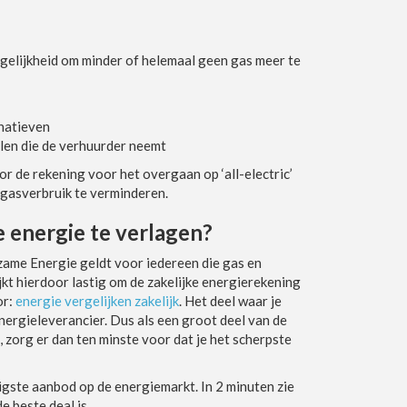
ogelijkheid om minder of helemaal geen gas meer te
rnatieven
len die de verhuurder neemt
 de rekening voor het overgaan op ‘all-electric’
t gasverbruik te verminderen.
e energie te verlagen?
ame Energie geldt voor iedereen die gas en
lijkt hierdoor lastig om de zakelijke energierekening
or:
energie vergelijken zakelijk
. Het deel waar je
energieleverancier. Dus als een groot deel van de
, zorg er dan ten minste voor dat je het scherpste
igste aanbod op de energiemarkt. In 2 minuten zie
de beste deal is.