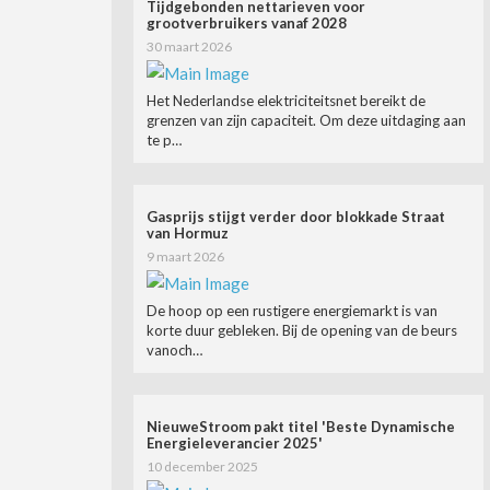
Tijdgebonden nettarieven voor
grootverbruikers vanaf 2028
30 maart 2026
Het Nederlandse elektriciteitsnet bereikt de
grenzen van zijn capaciteit. Om deze uitdaging aan
te p…
Gasprijs stijgt verder door blokkade Straat
van Hormuz
9 maart 2026
De hoop op een rustigere energiemarkt is van
korte duur gebleken. Bij de opening van de beurs
vanoch…
NieuweStroom pakt titel 'Beste Dynamische
Energieleverancier 2025'
10 december 2025