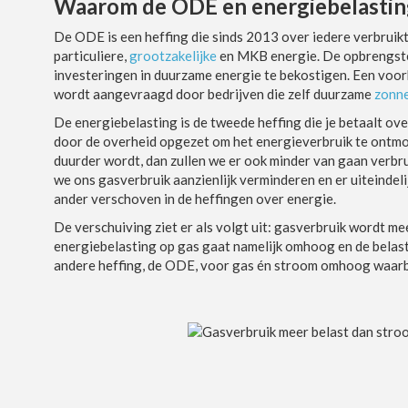
Waarom de ODE en energiebelastin
De ODE is een heffing die sinds 2013 over iedere verbrui
particuliere,
grootzakelijke
en MKB energie. De opbrengste
investeringen in duurzame energie te bekostigen. Een voorb
wordt aangevraagd door bedrijven die zelf duurzame
zonn
De energiebelasting is de tweede heffing die je betaalt ov
door de overheid opgezet om het energieverbruik te ontmoe
duurder wordt, dan zullen we er ook minder van gaan verbru
we ons gasverbruik aanzienlijk verminderen en er uiteindel
ander verschoven in de heffingen over energie.
De verschuiving ziet er als volgt uit: gasverbruik wordt m
energiebelasting op gas gaat namelijk omhoog en de belasti
andere heffing, de ODE, voor gas én stroom omhoog waarbi