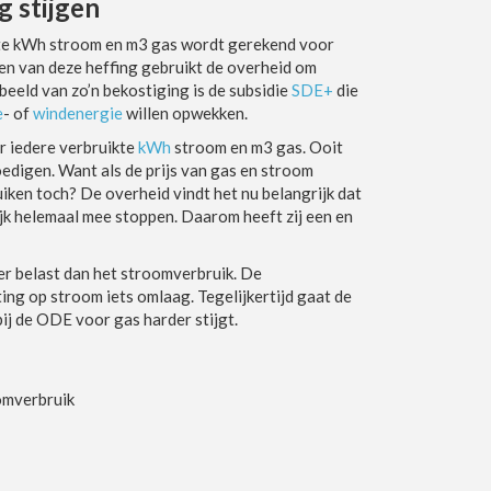
g stijgen
kte kWh stroom en m3 gas wordt gerekend voor
n van deze heffing gebruikt de overheid om
eeld van zo’n bekostiging is de subsidie
SDE+
die
e
- of
windenergie
willen opwekken.
er iedere verbruikte
kWh
stroom en m3 gas. Ooit
digen. Want als de prijs van gas en stroom
iken toch? De overheid vindt het nu belangrijk dat
ijk helemaal mee stoppen. Daarom heeft zij een en
eer belast dan het stroomverbruik. De
ng op stroom iets omlaag. Tegelijkertijd gaat de
j de ODE voor gas harder stijgt.