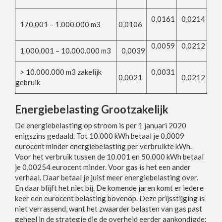
0,0161
0,0214
170
.001 – 1.000.000 m3
0,0106
0,0059
0,0212
1.000.001
– 10.000.000 m3
0,0039
> 10.000.000 m3 zakelijk
0,0031
0,0021
0,0212
gebruik
Energiebelasting Grootzakelijk
De energiebelasting op stroom is per 1 januari 2020
enigszins gedaald. Tot 10.000 kWh betaal je 0,0009
eurocent minder energiebelasting per verbruikte kWh.
Voor het verbruik tussen de 10.001 en 50.000 kWh betaal
je 0,00254 eurocent minder. Voor gas is het een ander
verhaal. Daar betaal je juist meer energiebelasting over.
En daar blijft het niet bij. De komende jaren komt er iedere
keer een eurocent belasting bovenop. Deze prijsstijging is
niet verrassend, want het zwaarder belasten van gas past
geheel in de strategie die de overheid eerder aankondigde: