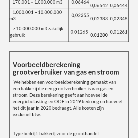
170
.001 – 1.000.000 m3
0,06464
0,06542
0,06444
1.000.00
1
– 10.000.000
0,02355
m3
0,02383
0,02348
> 10.000.000 m3 zakelijk
0,01265
0,01261
gebruik
0,01280
Voorbeeldberekening
grootverbruiker van gas en stroom
We hebben een voorbeeldberekening gemaakt van
een bakkerij die een grootverbruiker is van gas en
stroom. Deze berekening geeft aan hoeveel de
energiebelasting en ODE in 2019 bedroeg en hoeveel
het dit jaar in 2020 bedraagt. Alle kosten zijn
exclusief btw.
Type bedrijf: bakkerij voor de groothandel