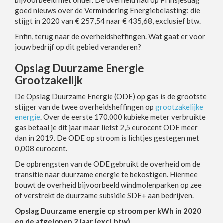
bijvoorbeeld niet onder. De overheid had op Prinsjesdag
goed nieuws over de Vermindering Energiebelasting: die
stijgt in 2020 van € 257,54 naar € 435,68, exclusief btw.
Enfin, terug naar de overheidsheffingen. Wat gaat er voor
jouw bedrijf op dit gebied veranderen?
Opslag Duurzame Energie
Grootzakelijk
De Opslag Duurzame Energie (ODE) op gas is de grootste
stijger van de twee overheidsheffingen op
grootzakelijke
energie
. Over de eerste 170.000 kubieke meter verbruikte
gas betaal je dit jaar maar liefst 2,5 eurocent ODE meer
dan in 2019. De ODE op stroom is lichtjes gestegen met
0,008 eurocent.
De opbrengsten van de ODE gebruikt de overheid om de
transitie naar duurzame energie te bekostigen. Hiermee
bouwt de overheid bijvoorbeeld windmolenparken op zee
of verstrekt de duurzame subsidie SDE+ aan bedrijven.
Opslag Duurzame energie op stroom per kWh in 2020
en de afgelopen 2 jaar (excl. btw)