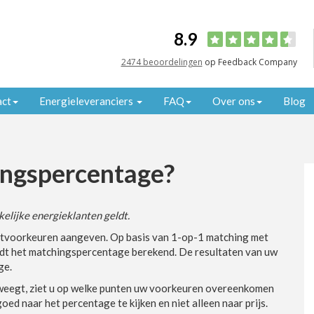
8.9
2474 beoordelingen
op Feedback Company
act
Energieleveranciers
FAQ
Over ons
Blog
ingspercentage?
kelijke energieklanten geldt.
actvoorkeuren aangeven. Op basis van 1-op-1 matching met
t het matchingspercentage berekend. De resultaten van uw
ge.
weegt, ziet u op welke punten uw voorkeuren overeenkomen
ed naar het percentage te kijken en niet alleen naar prijs.