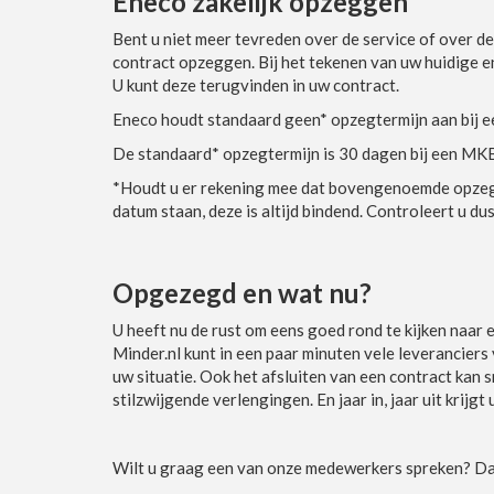
Eneco zakelijk opzeggen
Bent u niet meer tevreden over de service of over de
contract opzeggen. Bij het tekenen van uw huidige 
U kunt deze terugvinden in uw contract.
Eneco houdt standaard geen* opzegtermijn aan bij ee
De standaard* opzegtermijn is 30 dagen bij een MK
*Houdt u er rekening mee dat bovengenoemde opzegte
datum staan, deze is altijd bindend. Controleert u dus
Opgezegd en wat nu?
U heeft nu de rust om eens goed rond te kijken naar 
Minder.nl kunt in een paar minuten vele leveranciers v
uw situatie. Ook het afsluiten van een contract kan s
stilzwijgende verlengingen. En jaar in, jaar uit krijg
Wilt u graag een van onze medewerkers spreken? Dat 