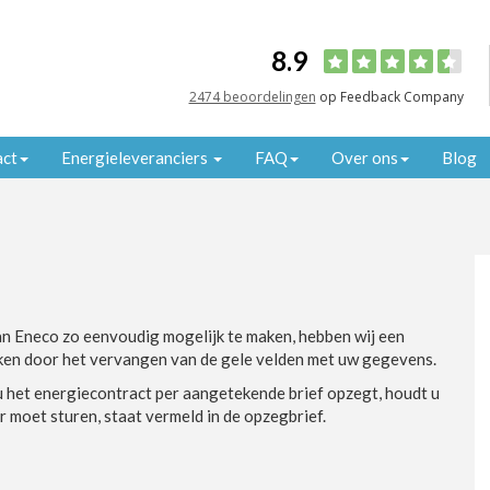
8.9
2474 beoordelingen
op Feedback Company
act
Energieleveranciers
FAQ
Over ons
Blog
n Eneco zo eenvoudig mogelijk te maken, hebben wij een
ken door het vervangen van de gele velden met uw gegevens.
 het energiecontract per aangetekende brief opzegt, houdt u
r moet sturen, staat vermeld in de opzegbrief.