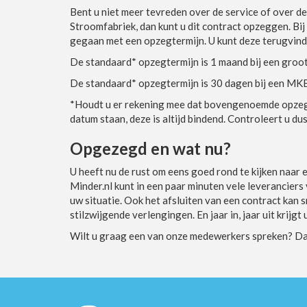
Bent u niet meer tevreden over de service of over d
Stroomfabriek, dan kunt u dit contract opzeggen. Bi
gegaan met een opzegtermijn. U kunt deze terugvind
De standaard* opzegtermijn is 1 maand bij een groot
De standaard* opzegtermijn is 30 dagen bij een MK
*Houdt u er rekening mee dat bovengenoemde opzegte
datum staan, deze is altijd bindend. Controleert u dus
Opgezegd en wat nu?
U heeft nu de rust om eens goed rond te kijken naar 
Minder.nl kunt in een paar minuten vele leveranciers v
uw situatie. Ook het afsluiten van een contract kan s
stilzwijgende verlengingen. En jaar in, jaar uit krijg
Wilt u graag een van onze medewerkers spreken? Dat 