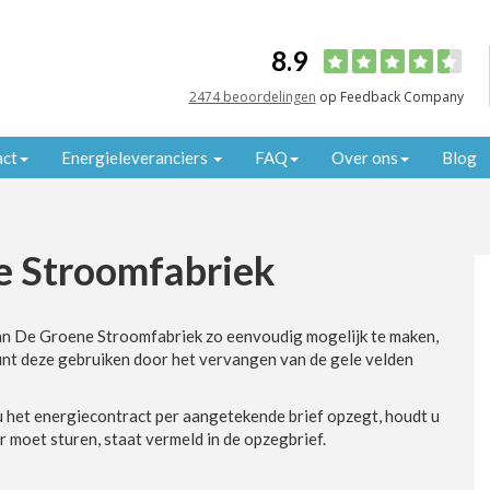
8.9
2474 beoordelingen
op Feedback Company
act
Energieleveranciers
FAQ
Over ons
Blog
e Stroomfabriek
an De Groene Stroomfabriek zo eenvoudig mogelijk te maken,
unt deze gebruiken door het vervangen van de gele velden
 het energiecontract per aangetekende brief opzegt, houdt u
r moet sturen, staat vermeld in de opzegbrief.